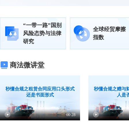
“一带一路”国别
全球经贸摩擦
风险态势与法律
指数
研究
商法微讲堂
秒懂合规之租赁合同应用口头形式
秒懂合规之赠与
还是书面形式
人是
00:28